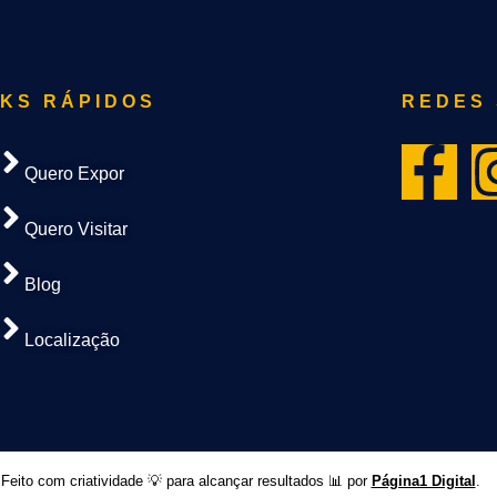
NKS RÁPIDOS
REDES 
Quero Expor
Quero Visitar
Blog
Localização
Feito com criatividade 💡 para alcançar resultados 📊 por
Página1 Digital
.