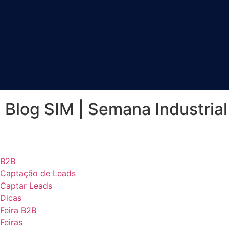
Blog SIM
| Semana Industrial
B2B
Captação de Leads
Captar Leads
Dicas
Feira B2B
Feiras